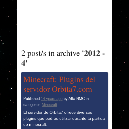
'2012 -
2 post/s in archive
4'
Minecraft: Plugins del
servidor Orbita7.com
Published
14 years ago
by
Alfa NMC
in
categories
Minecraft
El servidor de Orbita7 ofrece diversos
plugins que podrás utilizar durante tu partida
de minecraft: