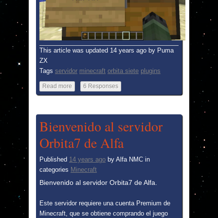
This article was updated
14 years ago
by
Puma
ZX
Tags
servidor
minecraft
orbita siete
plugins
Read more
6 Responses
Bienvenido al servidor
Orbita7 de Alfa
Published
14 years ago
by
Alfa NMC
in
categories
Minecraft
Bienvenido al servidor Orbita7 de Alfa.
Este servidor requiere una cuenta Premium de
Minecraft, que se obtiene comprando el juego