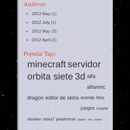
Archives
2013 May
(1)
2012 July
(1)
2012 May
(3)
2012 April
(2)
Popular Tags
minecraft
servidor
orbita siete
3d
alfa
alfanmc
dragon
editor de skins
evento
foro
juegos
muerte
obsidian
orbita7
plataformas
plugins
skin
torneo