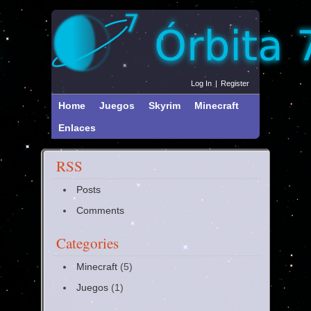
Log In
|
Register
Home
Juegos
Skyrim
Minecraft
Enlaces
RSS
Posts
Comments
Categories
Minecraft
(5)
Juegos
(1)