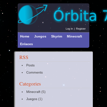
Log In
|
Register
Home
Juegos
Skyrim
Minecraft
Enlaces
RSS
Posts
Comments
Categories
Minecraft
(5)
Juegos
(1)