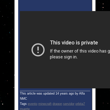
This article was updated
14 years ago
by
Alfa
NMC
Tags
evento
minecraft
dragon
servidor
orbita7
muerte