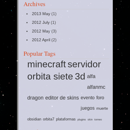
Archives
2013 May
(1)
2012 July
(1)
2012 May
(3)
2012 April
(2)
Popular Tags
minecraft
servidor
orbita siete
3d
alfa
alfanmc
dragon
editor de skins
evento
foro
juegos
muerte
obsidian
orbita7
plataformas
plugins
skin
torneo